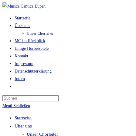
Zum
Inhalt
Startseite
springen
Über uns
Unser Chorleiter
MC im Rückblick
Einige Hörbeispiele
Kontakt
Impressum
Datenschutzerklärung
Intern
Website-
Suche
Press
umschalten
Escape
Menü
Schließen
to
Startseite
close
Über uns
the
Unser Chorleiter
search