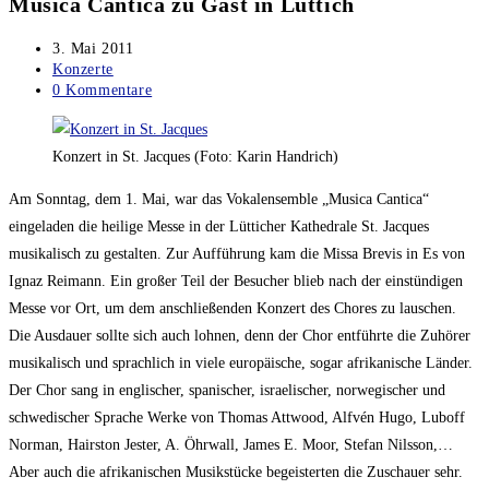
Musica Cantica zu Gast in Lüttich
Beitrag
3. Mai 2011
veröffentlicht:
Beitrags-
Konzerte
Kategorie:
Beitrags-
0 Kommentare
Kommentare:
Konzert in St. Jacques (Foto: Karin Handrich)
Am Sonntag, dem 1. Mai, war das Vokalensemble „Musica Cantica“
eingeladen die heilige Messe in der Lütticher Kathedrale St. Jacques
musikalisch zu gestalten. Zur Aufführung kam die Missa Brevis in Es von
Ignaz Reimann. Ein großer Teil der Besucher blieb nach der einstündigen
Messe vor Ort, um dem anschließenden Konzert des Chores zu lauschen.
Die Ausdauer sollte sich auch lohnen, denn der Chor entführte die Zuhörer
musikalisch und sprachlich in viele europäische, sogar afrikanische Länder.
Der Chor sang in englischer, spanischer, israelischer, norwegischer und
schwedischer Sprache Werke von Thomas Attwood, Alfvén Hugo, Luboff
Norman, Hairston Jester, A. Öhrwall, James E. Moor, Stefan Nilsson,…
Aber auch die afrikanischen Musikstücke begeisterten die Zuschauer sehr.