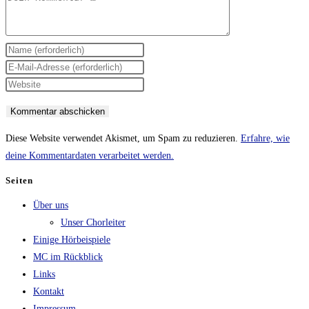
Gib
deinen
Gib
Namen
deine
Gib
oder
E-
deine
Benutzernamen
Mail-
Website-
zum
Adresse
URL
Diese Website verwendet Akismet, um Spam zu reduzieren.
Erfahre, wie
Kommentieren
zum
ein
deine Kommentardaten verarbeitet werden.
ein
Kommentieren
(optional)
Seiten
ein
Über uns
Unser Chorleiter
Einige Hörbeispiele
MC im Rückblick
Links
Kontakt
Impressum