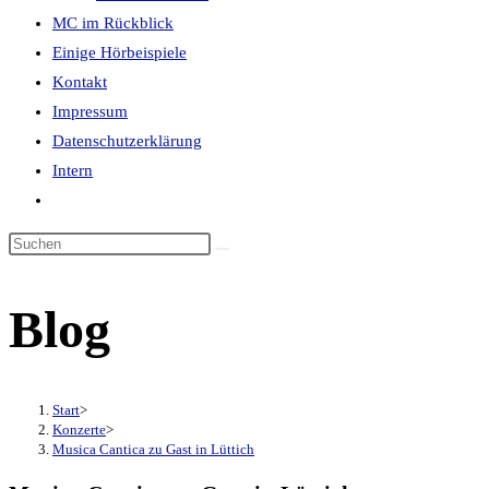
MC im Rückblick
panel.
Einige Hörbeispiele
Kontakt
Impressum
Datenschutzerklärung
Intern
Website-
Suche
Diese
umschalten
Website
durchsuchen
Blog
Start
>
Konzerte
>
Musica Cantica zu Gast in Lüttich