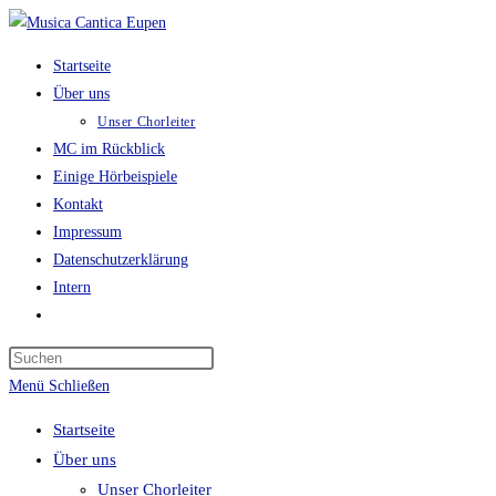
Zum
Inhalt
Startseite
springen
Über uns
Unser Chorleiter
MC im Rückblick
Einige Hörbeispiele
Kontakt
Impressum
Datenschutzerklärung
Intern
Website-
Suche
Press
umschalten
Escape
Menü
Schließen
to
Startseite
close
Über uns
the
Unser Chorleiter
search