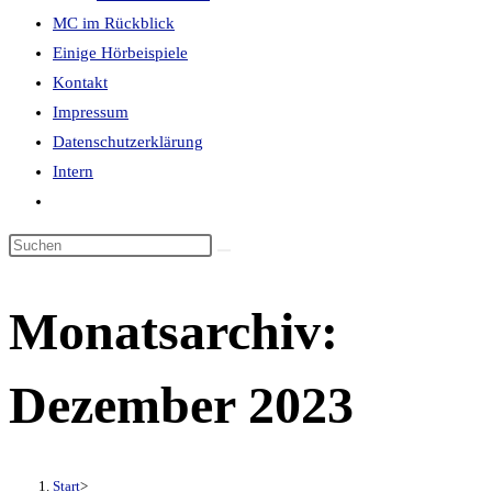
MC im Rückblick
panel.
Einige Hörbeispiele
Kontakt
Impressum
Datenschutzerklärung
Intern
Website-
Suche
Diese
umschalten
Website
durchsuchen
Monatsarchiv:
Dezember 2023
Start
>