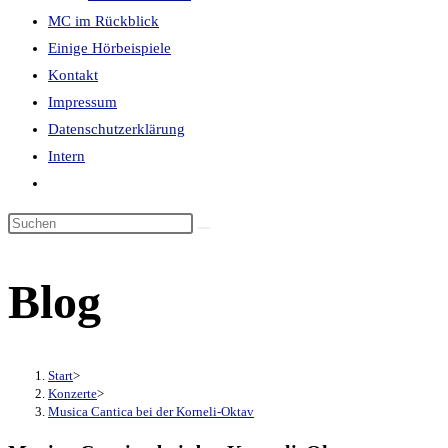
MC im Rückblick
panel.
Einige Hörbeispiele
Kontakt
Impressum
Datenschutzerklärung
Intern
Website-
Suche
Diese
umschalten
Website
durchsuchen
Blog
Start
>
Konzerte
>
Musica Cantica bei der Korneli-Oktav