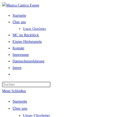
Zum
Inhalt
Startseite
springen
Über uns
Unser Chorleiter
MC im Rückblick
Einige Hörbeispiele
Kontakt
Impressum
Datenschutzerklärung
Intern
Website-
Suche
Press
umschalten
Escape
Menü
Schließen
to
Startseite
close
Über uns
the
Unser Chorleiter
search