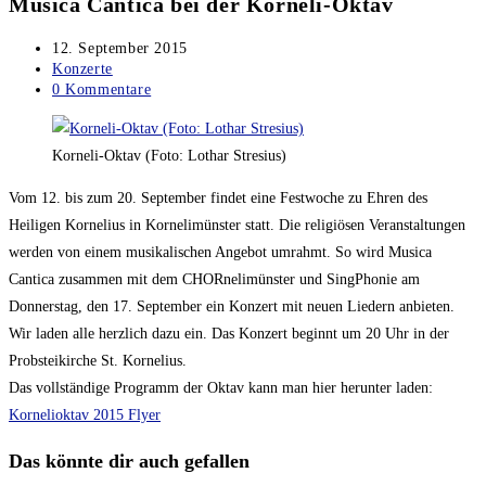
Musica Cantica bei der Korneli-Oktav
Beitrag
12. September 2015
veröffentlicht:
Beitrags-
Konzerte
Kategorie:
Beitrags-
0 Kommentare
Kommentare:
Korneli-Oktav (Foto: Lothar Stresius)
Vom 12. bis zum 20. September findet eine Festwoche zu Ehren des
Heiligen Kornelius in Kornelimünster statt. Die religiösen Veranstaltungen
werden von einem musikalischen Angebot umrahmt. So wird Musica
Cantica zusammen mit dem CHORnelimünster und SingPhonie am
Donnerstag, den 17. September ein Konzert mit neuen Liedern anbieten.
Wir laden alle herzlich dazu ein. Das Konzert beginnt um 20 Uhr in der
Probsteikirche St. Kornelius.
Das vollständige Programm der Oktav kann man hier herunter laden:
Kornelioktav 2015 Flyer
Das könnte dir auch gefallen